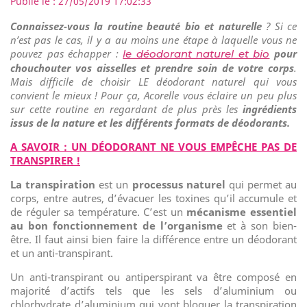
Publié le : 27/05/2019 17:02:33
Connaissez-vous la routine beauté bio et naturelle
? Si ce
n’est pas le cas, il y a au moins une étape à laquelle vous ne
pouvez pas échapper :
pour
le déodorant naturel et bio
chouchouter vos aisselles et prendre soin de votre corps
.
Mais difficile de choisir LE déodorant naturel qui vous
convient le mieux ! Pour ça, Acorelle vous éclaire un peu plus
sur cette routine en regardant de plus près les
ingrédients
issus de la nature et les différents formats de déodorants.
A SAVOIR : UN DÉODORANT NE VOUS EMPÊCHE PAS DE
TRANSPIRER !
La transpiration
est un
processus naturel
qui permet au
corps, entre autres, d’évacuer les toxines qu’il accumule et
de réguler sa température. C’est un
mécanisme essentiel
au bon fonctionnement de l’organisme
et à son bien-
être. Il faut ainsi bien faire la différence entre un déodorant
et un anti-transpirant.
Un anti-transpirant ou antiperspirant va être composé en
majorité d’actifs tels que les sels d’aluminium ou
chlorhydrate d’aluminium qui vont bloquer la transpiration