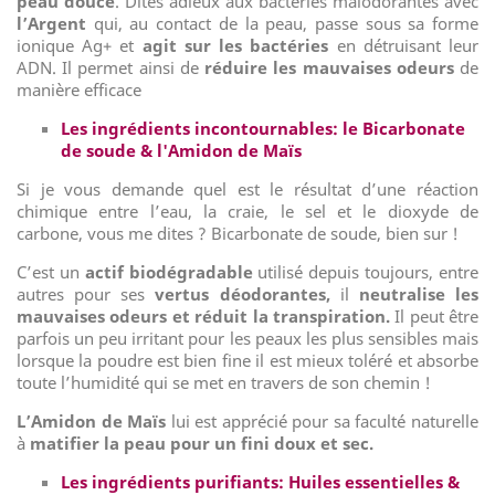
peau douce
. Dites adieux aux bactéries malodorantes avec
l’Argent
qui, au contact de la peau, passe sous sa forme
ionique Ag+ et
agit sur les bactéries
en détruisant leur
ADN. Il permet ainsi de
réduire les mauvaises odeurs
de
manière efficace
Les ingrédients incontournables: le Bicarbonate
de soude & l'Amidon de Maïs
Si je vous demande quel est le résultat d’une réaction
chimique entre l’eau, la craie, le sel et le dioxyde de
carbone, vous me dites ? Bicarbonate de soude, bien sur !
C’est un
actif biodégradable
utilisé depuis toujours, entre
autres pour ses
vertus déodorantes,
il
neutralise les
mauvaises odeurs et réduit la transpiration.
Il peut être
parfois un peu irritant pour les peaux les plus sensibles mais
lorsque la poudre est bien fine il est mieux toléré et absorbe
toute l’humidité qui se met en travers de son chemin !
L’Amidon de Maïs
lui est apprécié pour sa faculté naturelle
à
matifier la peau pour un fini doux et sec.
Les ingrédients purifiants: Huiles essentielles &