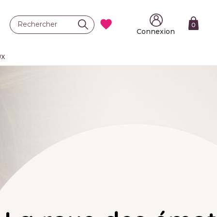

0
Connexion
UX