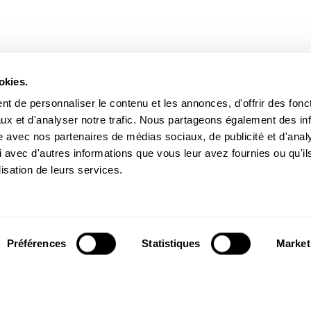
okies.
t de personnaliser le contenu et les annonces, d'offrir des fonct
ux et d'analyser notre trafic. Nous partageons également des in
site avec nos partenaires de médias sociaux, de publicité et d'anal
 avec d'autres informations que vous leur avez fournies ou qu'il
lisation de leurs services.
Paiement sécurisé
Payez par carte bancaire ou par PayPal en toute sécurité
Préférences
Statistiques
Market
grâce à des protocoles de cryptage et de contrôle
renforcés.