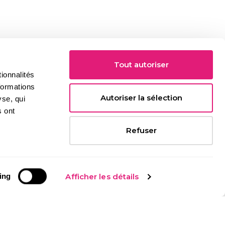
Tout autoriser
ionnalités
formations
Autoriser la sélection
yse, qui
s ont
Refuser
Des cosmétiques certifiés biologiques
La majorité de nos cosmétiques est d'origine naturelle et
ing
Afficher les détails
certifiée bio par Ecocert ou Cosmos Organic.