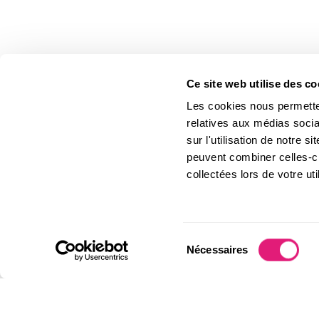
Ce site web utilise des co
Les cookies nous permetten
relatives aux médias socia
sur l'utilisation de notre 
peuvent combiner celles-ci
collectées lors de votre uti
Livré•e où que vous soyez
Sélection
Livraison gratuite en France métropolitaine dès 49€ TTC
Nécessaires
du
et 99€ TTC en Europe. Votre commande est expédiée en
2 jours ouvrés.
consentement