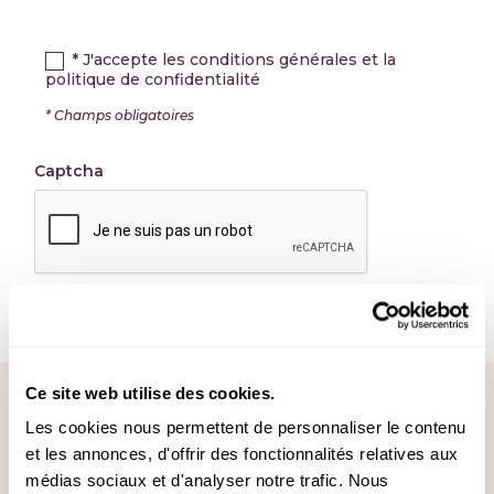
* J'accepte les conditions générales et la
politique de confidentialité
* Champs obligatoires
Captcha
ENREGISTRER
Livré•e où que vous soyez
Ce site web utilise des cookies.
Livraison gratuite en France métropolitaine
dès 49€ TTC et 99€ TTC en Europe. Votre
Les cookies nous permettent de personnaliser le contenu
commande est expédiée en 2 jours ouvrés.
et les annonces, d'offrir des fonctionnalités relatives aux
médias sociaux et d'analyser notre trafic. Nous