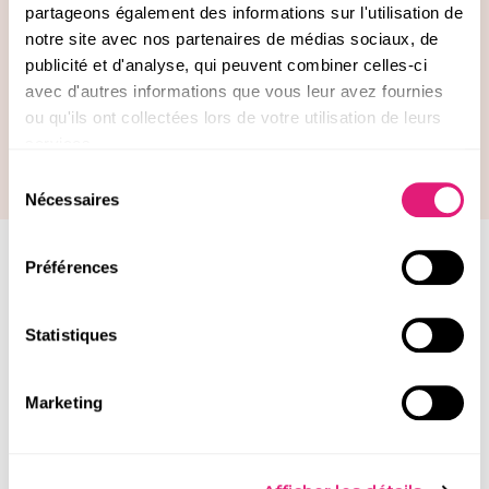
Paiement sécurisé
partageons également des informations sur l'utilisation de
Payez par carte bancaire ou par PayPal en
notre site avec nos partenaires de médias sociaux, de
toute sécurité grâce à des protocoles de
cryptage et de contrôle renforcés.
publicité et d'analyse, qui peuvent combiner celles-ci
avec d'autres informations que vous leur avez fournies
Des cosmétiques certifiés biologiques
ou qu'ils ont collectées lors de votre utilisation de leurs
La majorité de nos cosmétiques est d'origine
services.
naturelle et certifiée bio par Ecocert ou
Cosmos Organic.
Sélection
Nécessaires
du
consentement
Préférences
Gardons le contact !
Statistiques
Suivez nos aventures et recevez nos prochains bons
plans, conseils et nouveautés avant tout le monde
Marketing