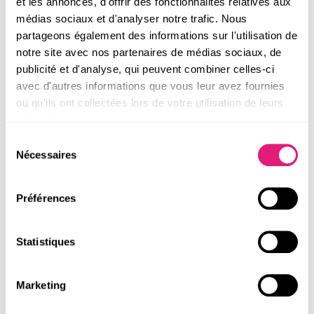
et les annonces, d'offrir des fonctionnalités relatives aux
Eau de Parfum Bio Certifiée L’Envoûtante
- Dynamisante
médias sociaux et d'analyser notre trafic. Nous
partageons également des informations sur l'utilisation de
39,95 €
notre site avec nos partenaires de médias sociaux, de
publicité et d'analyse, qui peuvent combiner celles-ci
avec d'autres informations que vous leur avez fournies
ou qu'ils ont collectées lors de votre utilisation de leurs
PARFUM
services.
Parfum BIO Certifié
Sélection
Nécessaires
du
Découvrez nos parfums uniques certifiés bio, créés par nos
consentement
parfumeurs français et fabriqués en France dans le Lot-et-
Garonne. Ils vous apportent Dynamisme, Apaisement ou
Préférences
Équilibre. Faites le choix de votre émotion.
DÉCOUVRIR TOUTE LA GAMME PARFUM
Statistiques
Marketing
SOLAIRE