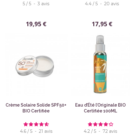
5
/
5
-
3
avis
4.4
/
5
-
20
avis
19,95 €
17,95 €
Crème Solaire Solide SPF50+
Eau d’Été l’Originale BIO
BIO Certifiée
Certifiée 100ML
4.6
/
5
-
21
avis
4.2
/
5
-
72
avis