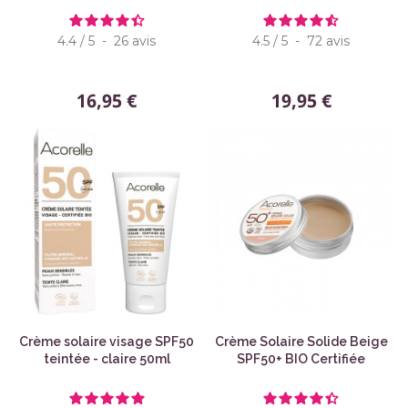
4.4
/
5
-
26
avis
4.5
/
5
-
72
avis
16,95 €
19,95 €
Crème solaire visage SPF50
Crème Solaire Solide Beige
teintée - claire 50ml
SPF50+ BIO Certifiée