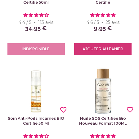
Certifié 50ml
Certifié
4.4
/
5
-
113
avis
4.6
/
5
-
25
avis
34,95 €
9,95 €
INDISPONIBLE
AJOUTER AU PANIER
favorite_border
favorite_border
Soin Anti-Poils Incarnés BIO
Huile SOS Certifiée Bio
Certifié 50 Ml
Nouveau Format 100ML