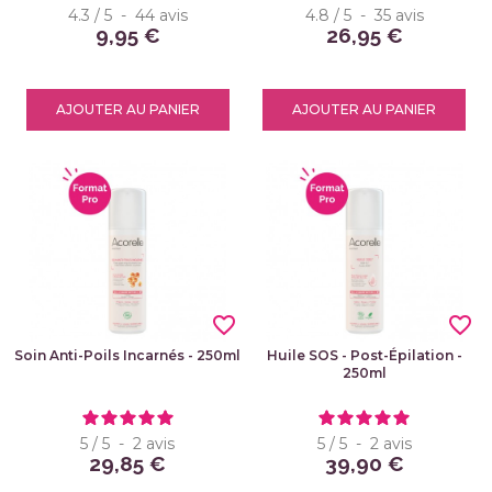
4.3
/
5
-
44
avis
4.8
/
5
-
35
avis
9,95 €
26,95 €
AJOUTER AU PANIER
AJOUTER AU PANIER
favorite_border
favorite_border
Soin Anti-Poils Incarnés - 250ml
Huile SOS - Post-Épilation -
250ml
5
/
5
-
2
avis
5
/
5
-
2
avis
29,85 €
39,90 €