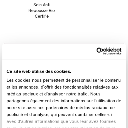
Soin Anti
Repousse Bio
Certifié
DES SOINS D'ÉPILATION, AVANT ET
APRÈS L'ÉPILATION
Ce site web utilise des cookies.
Pour préparer la peau à l’épilation, les
soins exfoliants
Les cookies nous permettent de personnaliser le contenu
Acorelle
naturels, made in France et certifiés BIO,
et les annonces, d'offrir des fonctionnalités relatives aux
limitent les imperfections et la formation de poils sous
peau. Avant l’épilation, le
Soin anti-poils incarnés
médias sociaux et d'analyser notre trafic. Nous
est une lotion spray exfoliante qui libère
BIO Acorelle
partageons également des informations sur l'utilisation de
en douceur les poils sous peau. En un spray, cette
notre site avec nos partenaires de médias sociaux, de
formule naturelle et apaisante à base d’Acide de fruits
publicité et d'analyse, qui peuvent combiner celles-ci
ou AHA stimule le renouvellement cellulaire et élimine
avec d'autres informations que vous leur avez fournies
les cellules mortes. Les extraits de Miel et d’Aloe Vera
agissent ensemble pour purifier et régénérer les