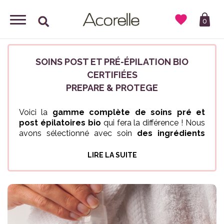

0
SOINS POST ET PRÉ-ÉPILATION BIO
CERTIFIÉES
PREPARE & PROTEGE
Voici la
gamme complète de soins pré et
post épilatoires bio
qui fera la différence ! Nous
avons sélectionné avec soin
des ingrédients
naturels et biologiques
pour leur efficacité et
leurs bienfaits. Du gommage à l'hydratation,
LIRE LA SUITE
profitez d'une expérience d'épilation naturelle et
respectueuse de votre peau en utilisant nos soins.
Le Savon gommant ou le Soin anti-poils incarnés
offrent une exfoliation optimale – chimique ou
mécanique –
pour préparer la peau avant
l’épilation et la débarrasser des cellules