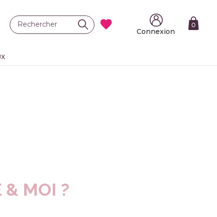

0
Connexion
UX
& MOI ?