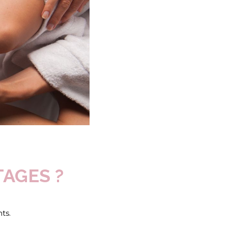
AGES ?
ts.