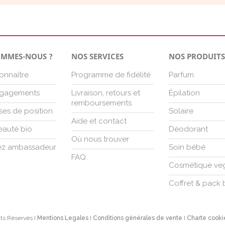
OMMES-NOUS ?
NOS SERVICES
NOS PRODUIT
onnaître
Programme de fidélité
Parfum
gagements
Livraison, retours et
Épilation
remboursements
ses de position
Solaire
Aide et contact
eauté bio
Déodorant
Où nous trouver
z ambassadeur
Soin bébé
FAQ
Cosmétique ve
Coffret & pack 
its Réservés I
Mentions Legales
I
Conditions générales de vente
I
Charte cooki