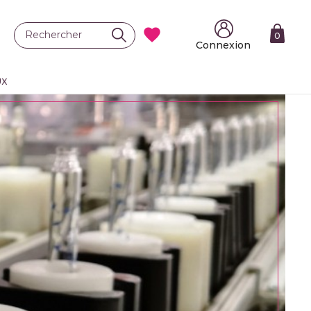

0
Connexion
UX