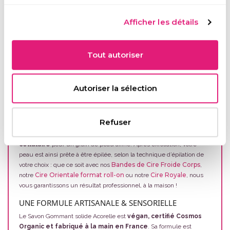
COMPOSITION
UTILISATION
Afficher les détails
AVIS VÉRIFIÉS
Tout autoriser
UNE EXFOLIATION EN DOUCEUR AVANT L’EPILATION
Véritable soin multifonctions, le Savon Gommant Solide est à la fois
lavant, exfoliant et nourrissant
pour une préparation optimale
Autoriser la sélection
de la peau avant épilation. Enrichi en poudre d’Amandon de Prune
bio, il
exfolie en douceur tout en éliminant les cellules
mortes
ainsi que les poils sous peau les plus tenaces. En massage
Refuser
sur peau mouillée une à deux fois par semaine, il permet d’
activer
la microcirculation et d’optimiser le renouvellement
cellulaire
pour un grain de peau affiné. Après exfoliation, votre
peau est ainsi prête à être épilée, selon la technique d’épilation de
Bandes de Cire Froide Corps
votre choix : que ce soit avec nos
,
Cire Orientale format roll-on
Cire Royale
notre
ou notre
, nous
vous garantissons un résultat professionnel, à la maison !
UNE FORMULE ARTISANALE & SENSORIELLE
Le Savon Gommant solide Acorelle est
végan, certifié Cosmos
Organic et fabriqué à la main en France
. Sa formule est