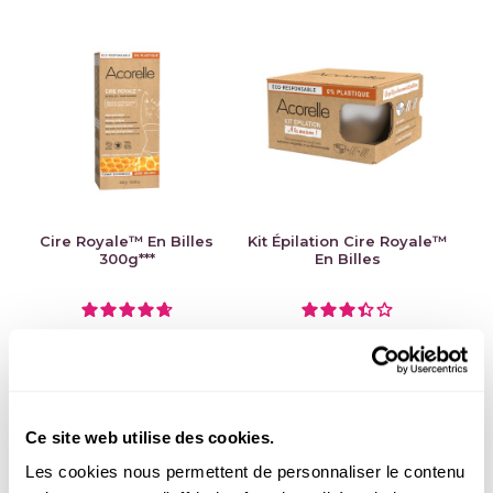
Cire Royale™ En Billes
Kit Épilation Cire Royale™
300g***
En Billes
4.7
/
5
-
12
avis
3.4
/
5
-
10
avis
15,95 €
9,95 €
Ce site web utilise des cookies.
Les cookies nous permettent de personnaliser le contenu