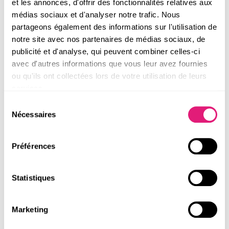
et les annonces, d'offrir des fonctionnalités relatives aux
médias sociaux et d'analyser notre trafic. Nous
partageons également des informations sur l'utilisation de
notre site avec nos partenaires de médias sociaux, de
publicité et d'analyse, qui peuvent combiner celles-ci
avec d'autres informations que vous leur avez fournies
ou qu'ils ont collectées lors de votre utilisation de leurs
services.
Cire Royale™ En Billes
600g***
Sélection
Nécessaires
du
consentement
4.8
/
5
-
12
avis
28,95 €
Préférences
Statistiques
Marketing
DESCRIPTION