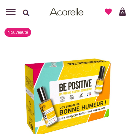

0
Nouveauté