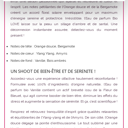
ainsi une liaison passionnée qui apaise et réchauffe le cœur et
l’esprit. Les notes pétillantes de l'Orange douce et de la Bergamote
créent un accord floral solaire enveloppant pour un maximum
d’énergie sereine et protectrice. Irrésistible, l’Eau de parfum Bio
LOVE laisse sur la peau un sillage d'ambre et de santal. Une
déconnexion instantanée assurée, délectez-vous du moment
présent !
Notes de tête : Orange douce, Bergamote
Notes de cœur : Ylang Ylang, Amyris
Notes de fond : Vanille, Bois ambrés
UN SHOOT DE BIEN-ÊTRE ET DE SERENITE !
Accordez-vous une expérience olfactive hautement réconfortante !
Formulée avec 100% d’ingrédients d’origine naturelle, l’Eau de
parfum bio Vanille contient un actif breveté issu de la Fleur de
Bleuet, qui agit comme booster de bien-être, diminue les effets du
stress et augmente la sensation de sérénité. Et ça, c’est scientifique !
Respirez et retrouvez tranquillité d’esprit grâce qualités relaxantes
et équilibrantes de l’Ylang-ylang et de l’Amyris. De son côté, l’Orange
douce dégage sa pointe d’enthousiasme. Le tout sublimé par une