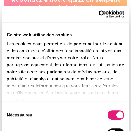
à gauche ou à droite selon vos
envies !
JE TROUVE MA COMPATIBILITÉ
Ce site web utilise des cookies.
Les cookies nous permettent de personnaliser le contenu
et les annonces, d'offrir des fonctionnalités relatives aux
médias sociaux et d'analyser notre trafic. Nous
DÉCOUVREZ LES AUTRES MATCH
partageons également des informations sur l'utilisation de
COMPATIBLES AVEC ENERGY
notre site avec nos partenaires de médias sociaux, de
et créez vos propres connexions !
publicité et d'analyse, qui peuvent combiner celles-ci
avec d'autres informations que vous leur avez fournies
ou qu'ils ont collectées lors de votre utilisation de leurs
services.
Sélection
Nécessaires
du
consentement