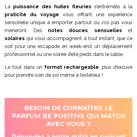
La
puissance des huiles fleuries
s’entremêle à la
praticité du voyage
vous offrant une expérience
sensorielle unique à emporter partout où vos pas vous
mèneront. Des
notes douces
,
sensuelles
et
solaires
qui vous accompagnent à tout instant, que ce
soit pour une escapade en week-end, un déplacement
professionnel ou une soirée d’été pieds dans le sable.
Le tout dans un
format rechargeable
, plus d’excuse
pour prendre soin de soi même à l’extérieur !
BESOIN DE CONNAÎTRE LE
PARFUM BE POSITIVE QUI MATCH
AVEC VOUS ?
Répondez à notre quizz en swipant