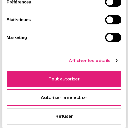
Préférences
Statistiques
EAU DE PARFUM BIO RELAX
EAU DE PARFUM BIO OPTIMISM
16,95 €
16,95 €
Marketing
JE ME DÉTENDS
JE POSITIVE
Afficher les détails
DESCRIPTION
COMPOSITION
Tout autoriser
UTILISATION
AVIS VÉRIFIÉS
Autoriser la sélection
LE COFFRET ENSOLEILLE & RECONFORTANT
Refuser
L'essence même de l'optimisme ! Des parfums où la Vanille solaire
et sensuelle fusionne avec la douceur des Fleurs blanches, créant