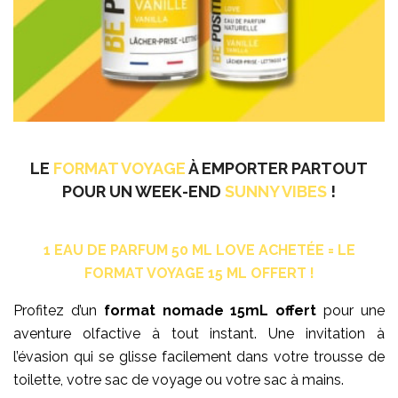
LE
FORMAT VOYAGE
À EMPORTER PARTOUT
POUR UN WEEK-END
SUNNY VIBES
!
1 EAU DE PARFUM 50 ML LOVE ACHETÉE = LE
FORMAT VOYAGE 15 ML OFFERT !
Profitez d’un
format nomade 15mL offert
pour une
aventure olfactive à tout instant. Une invitation à
l’évasion qui se glisse facilement dans votre trousse de
toilette, votre sac de voyage ou votre sac à mains.