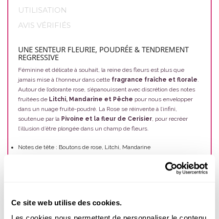
UTILISATION
AVIS VÉRIFIÉS
UNE SENTEUR FLEURIE, POUDRÉE & TENDREMENT
REGRESSIVE
Féminine et délicate à souhait, la reine des fleurs est plus que
jamais mise à l’honneur dans cette
fragrance fraîche et florale
.
Autour de l’odorante rose, s’épanouissent avec discrétion des notes
fruitées de
Litchi, Mandarine et Pêche
pour nous envelopper
dans un nuage fruité-poudré. La Rose se réinvente à l’infini,
soutenue par la
Pivoine et la fleur de Cerisier
, pour recréer
l’illusion d’être plongée dans un champ de fleurs.
Notes de tête : Boutons de rose, Litchi, Mandarine
Notes de cœur : Rose, fleur de Cerisier, Pivoine
Notes de fond : Vanille, Pêche, Framboise
UNE FRAGRANCE ÉQUILIBRANTE
Ce site web utilise des cookies.
Le début de l’automne et le contexte sanitaire peuvent jouer sur
notre humeur, mettant alors à rude épreuve notre motivation et notre
Les cookies nous permettent de personnaliser le contenu