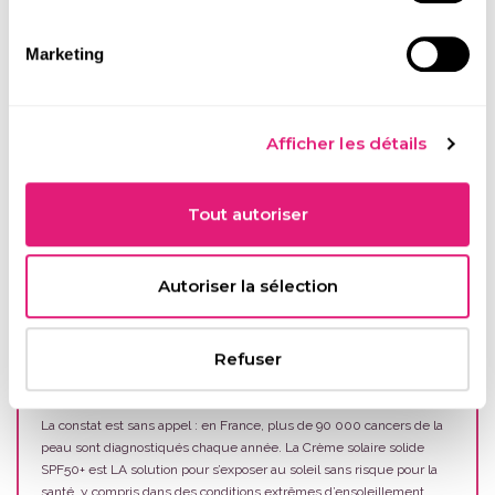
4.5
/
5
-
72
avis
4.6
/
5
-
21
avis
Marketing
19,95 €
17,95 €
Afficher les détails
DESCRIPTION
Tout autoriser
COMPOSITION
UTILISATION
Autoriser la sélection
AVIS VÉRIFIÉS
Refuser
AU SOLEIL, LA SÉCURITÉ AVANT
TOUT
La constat est sans appel : en France, plus de 90 000 cancers de la
peau sont diagnostiqués chaque année. La Crème solaire solide
SPF50+ est LA solution pour s’exposer au soleil sans risque pour la
santé, y compris dans des conditions extrêmes d’ensoleillement.