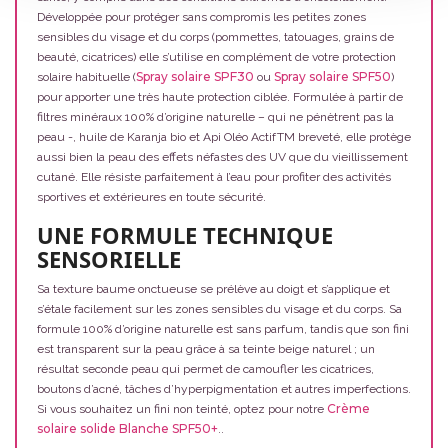
Développée pour protéger sans compromis les petites zones
sensibles du visage et du corps (pommettes, tatouages, grains de
beauté, cicatrices) elle s’utilise en complément de votre protection
Spray solaire SPF30
Spray solaire SPF50
solaire habituelle (
ou
)
pour apporter une très haute protection ciblée. Formulée à partir de
filtres minéraux 100% d’origine naturelle – qui ne pénètrent pas la
peau -, huile de Karanja bio et Api Oléo ActifTM breveté, elle protège
aussi bien la peau des effets néfastes des UV que du vieillissement
cutané. Elle résiste parfaitement à l’eau pour profiter des activités
sportives et extérieures en toute sécurité.
UNE FORMULE TECHNIQUE
SENSORIELLE
Sa texture baume onctueuse se prélève au doigt et s’applique et
s’étale facilement sur les zones sensibles du visage et du corps. Sa
formule 100% d’origine naturelle est sans parfum, tandis que son fini
est transparent sur la peau grâce à sa teinte beige naturel ; un
résultat seconde peau qui permet de camoufler les cicatrices,
boutons d’acné, tâches d’hyperpigmentation et autres imperfections.
Crème
Si vous souhaitez un fini non teinté, optez pour notre
solaire solide Blanche SPF50+
..