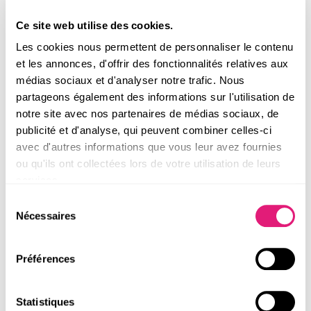
qui apaise
Ce site web utilise des cookies.
et hydrate intensément la peau après l'exposition.
Les cookies nous permettent de personnaliser le contenu
et les annonces, d'offrir des fonctionnalités relatives aux
médias sociaux et d'analyser notre trafic. Nous
VOUS AIMEREZ AUSSI
partageons également des informations sur l'utilisation de
notre site avec nos partenaires de médias sociaux, de
publicité et d'analyse, qui peuvent combiner celles-ci
avec d'autres informations que vous leur avez fournies
ou qu'ils ont collectées lors de votre utilisation de leurs
services.
Sélection
Nécessaires
du
consentement
Préférences
Spray Solaire SPF30 BIO
Crème Solaire Solide
Certifié
SPF50+ BIO Certifiée
Statistiques