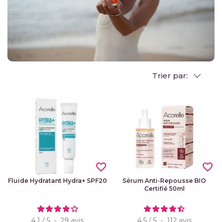
Trier par:
favorite_border
favorite_border
Fluide Hydratant Hydra+ SPF20
Sérum Anti-Repousse BIO
Certifié 50ml
4.1
/
5
-
29
avis
4.5
/
5
-
112
avis