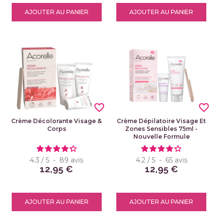
AJOUTER AU PANIER
AJOUTER AU PANIER
favorite_border
favorite_border
Crème Décolorante Visage &
Crème Dépilatoire Visage Et
Corps
Zones Sensibles 75ml -
Nouvelle Formule
4.3
/
5
-
89
avis
4.2
/
5
-
65
avis
12,95 €
12,95 €
AJOUTER AU PANIER
AJOUTER AU PANIER