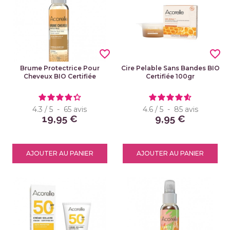
favorite_border
favorite_border
Brume Protectrice Pour
Cire Pelable Sans Bandes BIO
Cheveux BIO Certifiée
Certifiée 100gr
4.3
/
5
-
65
avis
4.6
/
5
-
85
avis
19,95 €
9,95 €
AJOUTER AU PANIER
AJOUTER AU PANIER