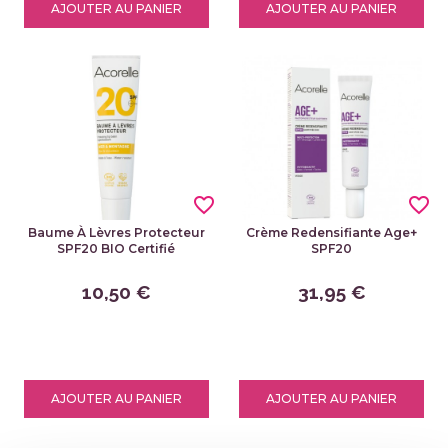
AJOUTER AU PANIER
AJOUTER AU PANIER
favorite_border
favorite_border
Baume À Lèvres Protecteur
Crème Redensifiante Age+
SPF20 BIO Certifié
SPF20
10,50 €
31,95 €
AJOUTER AU PANIER
AJOUTER AU PANIER