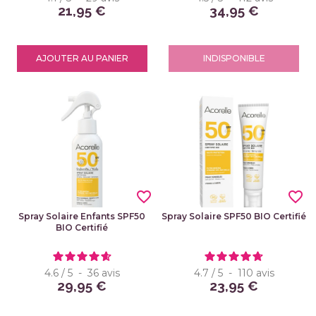
21,95 €
34,95 €
AJOUTER AU PANIER
INDISPONIBLE
favorite_border
favorite_border
Spray Solaire Enfants SPF50
Spray Solaire SPF50 BIO Certifié
BIO Certifié
4.6
/
5
-
36
avis
4.7
/
5
-
110
avis
29,95 €
23,95 €