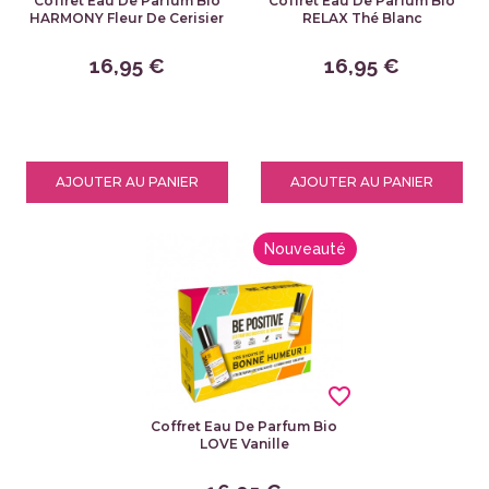
Coffret Eau De Parfum Bio
Coffret Eau De Parfum Bio
HARMONY Fleur De Cerisier
RELAX Thé Blanc
16,95 €
16,95 €
AJOUTER AU PANIER
AJOUTER AU PANIER
Nouveauté
favorite_border
Coffret Eau De Parfum Bio
LOVE Vanille