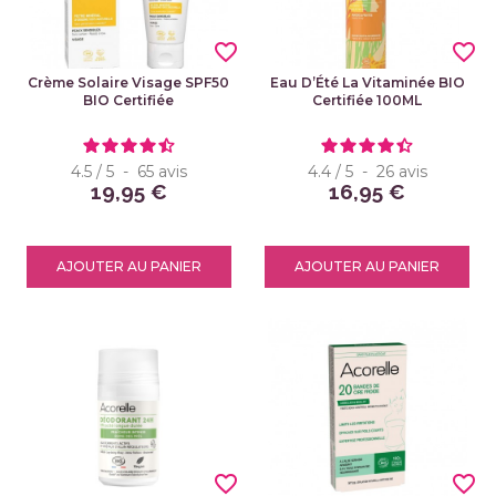
favorite_border
favorite_border
Crème Solaire Visage SPF50
Eau D’Été La Vitaminée BIO
BIO Certifiée
Certifiée 100ML
4.5
/
5
-
65
avis
4.4
/
5
-
26
avis
19,95 €
16,95 €
AJOUTER AU PANIER
AJOUTER AU PANIER
favorite_border
favorite_border