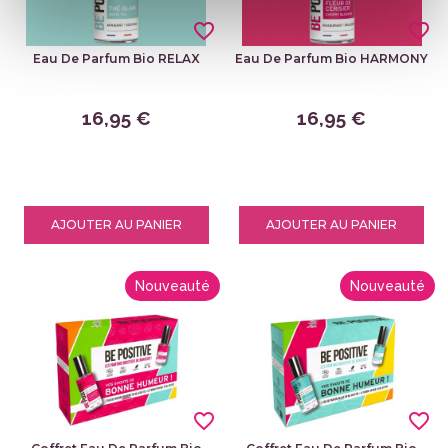
favorite_border
favorite_border
Eau De Parfum Bio RELAX
Eau De Parfum Bio HARMONY
16,95 €
16,95 €
AJOUTER AU PANIER
AJOUTER AU PANIER
Nouveauté
Nouveauté
favorite_border
favorite_border