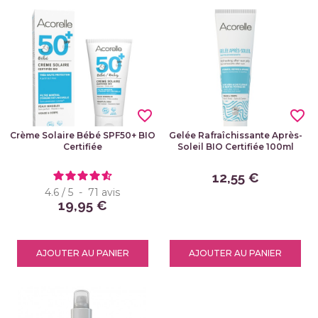
favorite_border
favorite_border
Crème Solaire Bébé SPF50+ BIO
Gelée Rafraîchissante Après-
Certifiée
Soleil BIO Certifiée 100ml
12,55 €
4.6
/
5
-
71
avis
19,95 €
AJOUTER AU PANIER
AJOUTER AU PANIER