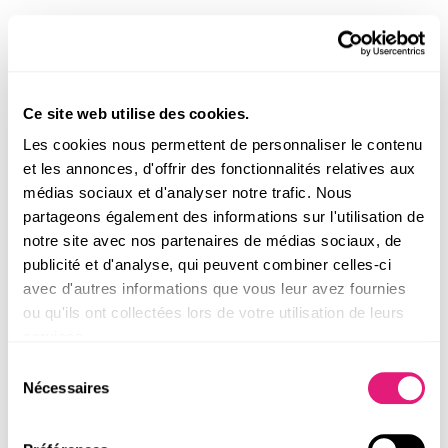
Ce site web utilise des cookies.
favorite_border
favorite_border
Les cookies nous permettent de personnaliser le contenu
et les annonces, d'offrir des fonctionnalités relatives aux
Cire Royale™ En Billes 300g***
Kit Épilation Cire Royale™ En
Billes
médias sociaux et d'analyser notre trafic. Nous
partageons également des informations sur l'utilisation de
15,95 €
9,95 €
notre site avec nos partenaires de médias sociaux, de
publicité et d'analyse, qui peuvent combiner celles-ci
avec d'autres informations que vous leur avez fournies
ou qu'ils ont collectées lors de votre utilisation de leurs
services.
AJOUTER AU PANIER
AJOUTER AU PANIER
Sélection
Nécessaires
du
consentement