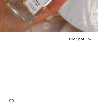
Trier par:
favorite_border