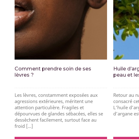
Comment prendre soin de ses
Huile d’arg
lèvres ?
peau et l
Les lèvres, constamment exposées aux
Retour au na
agressions extérieures, méritent une
consacré cet
attention particulière. Fragiles et
L’huile d’ar
dépourvues de glandes sébacées, elles se
d’argane est
dessèchent facilement, surtout face au
froid [...]