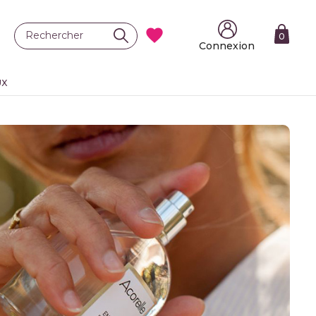

0
Connexion
UX