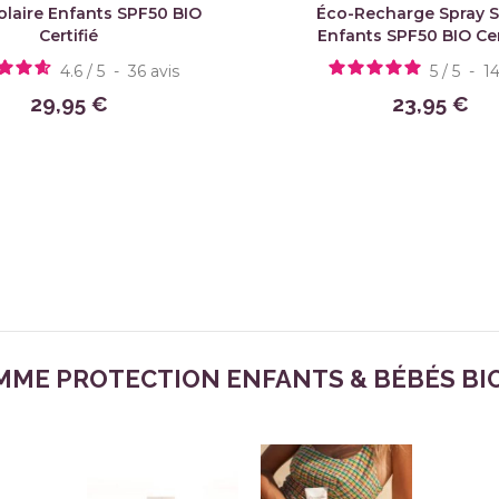
olaire Enfants SPF50 BIO
Éco-Recharge Spray S
Certifié
Enfants SPF50 BIO Cer
4.6
/
5
-
36
avis
5
/
5
-
1
29,95 €
23,95 €
ME PROTECTION ENFANTS & BÉBÉS BIO