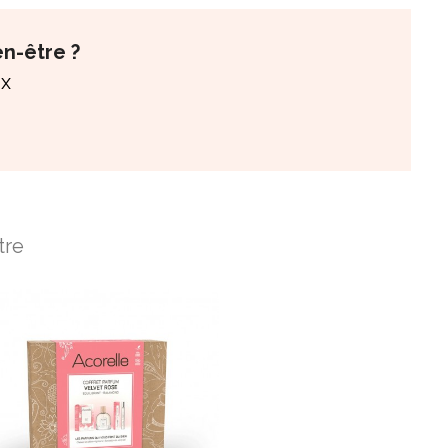
en-être ?
ix
tre