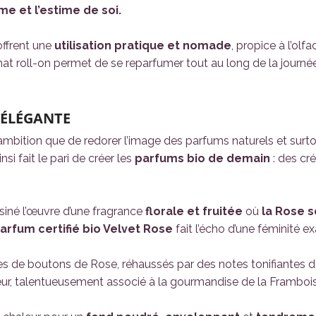
me et l’estime de soi.
ffrent une
utilisation pratique et nomade
, propice à l’olf
rmat roll-on permet de se reparfumer tout au long de la journée 
 ÉLÉGANTE
 ambition que de redorer l’image des parfums naturels et surtou
si fait le pari de créer les
parfums bio de demain
: des cré
ssiné l’œuvre d’une fragrance
florale et fruitée
où
la Rose s
arfum certifié bio Velvet Rose
fait l’écho d’une féminité e
es de boutons de Rose, réhaussés par des notes tonifiantes de
ur, talentueusement associé à la gourmandise de la Framboise 