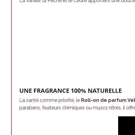
La Vanille, la Pêche et le Cèdre apportent une douc
UNE FRAGRANCE 100% NATURELLE
La santé comme priorité, le
Roll-on de parfum Ve
parabens, fixateurs chimiques ou muscs nitrés, il off