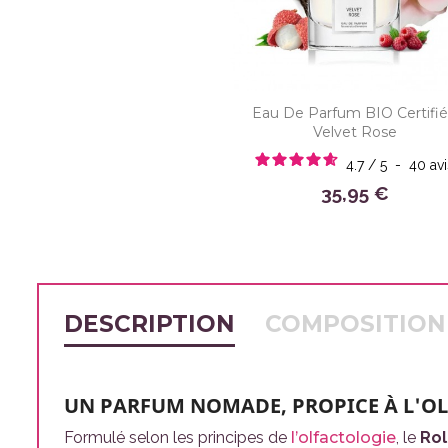
Eau De Parfum BIO Certifi
Velvet Rose
4.7
/
5
-
40
avi
35,95 €
DESCRIPTION
COMPOSITION
UN PARFUM NOMADE, PROPICE À L'O
Formulé selon les principes de
l’olfactologie
, le
Rol