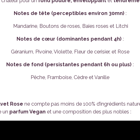
e chaleur pour un
fond poudré, enveloppant
et
tendremen
Notes de tête (perceptibles environ 30mn)
:
Mandarine, Boutons de roses, Baies roses et Litchi
Notes de cœur (dominantes pendant 4h)
:
Géranium, Pivoine, Violette, Fleur de cerisier, et Rose
Notes de fond (persistantes pendant 6h ou plus)
:
Pêche, Framboise, Cèdre et Vanille
lvet Rose
ne compte pas moins de 100% d’ingrédients naturel
re un
parfum Vegan
et une composition des plus nobles :