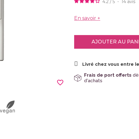
4.2
/
5
-
14
avis
En savoir +
AJOUTER AU PAN
Livré chez vous entre le
Frais de port offerts
dè
d'achats
favorite_border