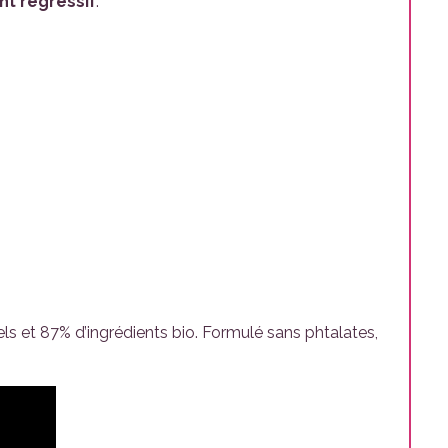
t régressif
.
s et 87% d’ingrédients bio. Formulé sans phtalates,