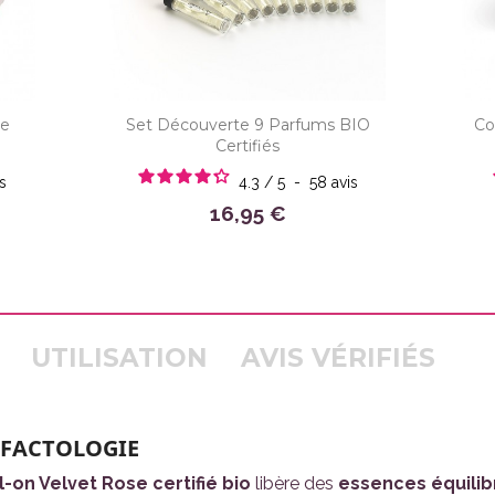
ée
Set Découverte 9 Parfums BIO
Co
Certifiés
s
4.3
/
5
-
58
avis
16,95 €
UTILISATION
AVIS VÉRIFIÉS
LFACTOLOGIE
l-on Velvet Rose certifié bio
libère des
essences équilib