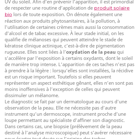
UV du soleil. Afin d’en prévenir l’apparition, il est primordial
de respecter une routine d’application de
produit solaire
lors de toute exposition. On dénote également une
bio
réaction aux produits phytosanitaires, à la pollution, à
l’utilisation de certaines crèmes mais aussi la consommation
d’alcool et de tabac excessive. À leur stade initial, on les
qualifie de mélanoses qui peuvent atteindre le stade de
kératose clinique actinique, c’est-à-dire de pigmentation
rugueuse. Elles sont liées à l’
oxydation de la peau
qui
s’accélère par l’exposition à certains oxydants, dont le soleil
de manière trop intense. L’apparition de ces taches n’est pas
à prendre à la légère : lorsqu’elles sont installées, la récidive
est un risque important. Toutefois si elles peuvent
représenter un aspect esthétique gênant, elles n’en sont pas
moins inoffensives à l’exception de celles qui peuvent
dissimuler un mélanome.
Le diagnostic se fait par un dermatologue au cours d’une
observation de la peau. Elle ne nécessite pas d’autre
instrument qu’un dermoscope, instrument proche d’une
loupe permettant au spécialiste d’affiner son diagnostic.
Dans certains cas, une biopsie (prélèvement de la peau
destiné à l’analyse microscopique) peut s’avérer nécessaire
pour écarter tout doute sur l’origine des taches.