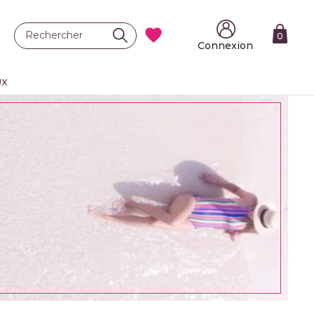

0
Connexion
UX