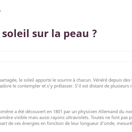
?
 soleil sur la peau ?
rtagée, le soleil apporte le sourire à chacun. Vénéré depuis des 
dore le contempler et s’y prélasser. S’il est distant de plusieurs 
hénomène a été découvert en 1801 par un physicien Allemand du n
mière visible mais aussi rayons ultraviolets. Toutes ne font pas pa
lupart de ces énergies en fonction de leur longueur d’onde, mesur