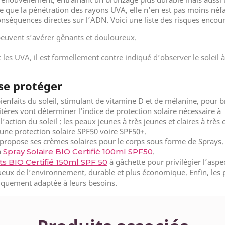
que la pénétration des rayons UVA, elle n’en est pas moins néfast
séquences directes sur l’ADN. Voici une liste des risques encour
 peuvent s’avérer gênants et douloureux.
 les UVA, il est formellement contre indiqué d’observer le soleil 
se protéger
enfaits du soleil, stimulant de vitamine D et de mélanine, pour b
itères vont déterminer l’indice de protection solaire nécessaire 
’action du soleil : les peaux jeunes à très jeunes et claires à trè
une protection solaire SPF50 voire SPF50+.
s propose ses crèmes solaires pour le corps sous forme de Sprays
n
.
Spray Solaire BIO Certifié 100ml SPF50
à gâchette pour privilégier l’asp
ts BIO Certifié 150ml SPF 50
ectueux de l’environnement, durable et plus économique. Enfin, l
fiquement adaptée à leurs besoins.