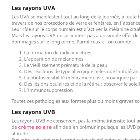
Les rayons UVA
Les UVA se manifestent tout au long de la journée, à toute 
travers de nos protections de verre et fenêtres, en l’absenc
Leur rôle sur le corps humain est d’activer la mélanine situ
Mais les rayons UVA ne se limitent pas à un simple effet de
dommages sur le long terme. Parmi ceux-ci, on compte :
La formation de radicaux libres
L’apparition de mélanomes
Le vieillissement prématuré de la peau
Des réactions de type allergique telles que l’intoléranc
La photosensibilité médicamenteuse, provoquée par une
Des lésions oculaires et de la rétine : observer le so
L’immunosuppression
Toutes ces pathologies aux formes plus ou moins graves so
Les rayons UVB
Les rayons UVB ne conservent pas la même intensité tout au 
de
afin de s’en prémunir puisque les UVB peu
crème solaire
altitude.
Eux aussi agissent sur la production de mélanine et de so