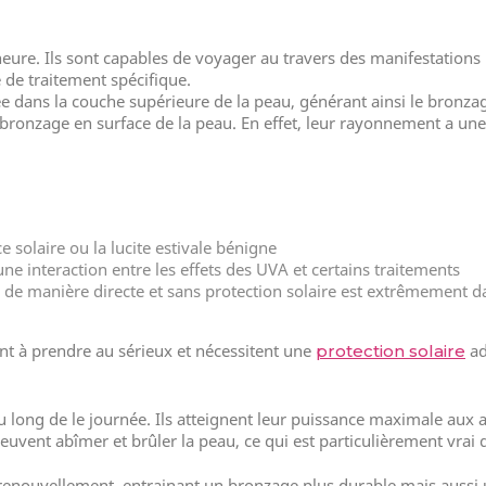
heure. Ils sont capables de voyager au travers des manifestation
e de traitement spécifique.
ée dans la couche supérieure de la peau, générant ainsi le bronzag
 bronzage en surface de la peau. En effet, leur rayonnement a un
e solaire ou la lucite estivale bénigne
 interaction entre les effets des UVA et certains traitements
leil de manière directe et sans protection solaire est extrêmement 
nt à prendre au sérieux et nécessitent une
ad
protection solaire
long de le journée. Ils atteignent leur puissance maximale aux al
vent abîmer et brûler la peau, ce qui est particulièrement vrai d
n renouvellement, entrainant un bronzage plus durable mais auss